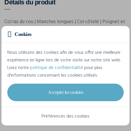
Détails du produit
Col ras du cou | Manches longues | Col côtelé | Poignet et
ourlet | Bande contrastée à l'intérieur du cou
Cookies
Caractéristiques
Nous utilisons des cookies afin de vous offrir une meilleure
expérience en ligne lors de votre visite sur notre site web.
Lisez notre
politique de confidentialité
pour plus
Marque
d'informations concernant les cookies utilisés.
Brook Taverner
Référence
Accepter les cookies
4440
Composition
Préférences des cookies
60% coton / 40% acrylique