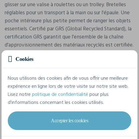
glisser sur une valise à roulettes ou un trolley. Bretelles
réglables pour un transport à la main ou sur l'épaule. Une
poche intérieure plus petite permet de ranger les objets
essentiels. Certifié par GRS (Global Recycled Standard), la
certification GRS garantit que l'ensemble de la chaîne
d'approvisionnement des matériaux recyclés est certifiée.
Le contenu recyclé total est basé sur le poids total du
Cookies
produit. Ce produit contient 52 % de polyester recyclé
certifié GRS.
Nous utilisons des cookies afin de vous offrir une meilleure
expérience en ligne lors de votre visite sur notre site web.
Caractéristiques
Lisez notre
politique de confidentialité
pour plus
d'informations concernant les cookies utilisés.
Marque
Vinga
Accepter les cookies
Référence