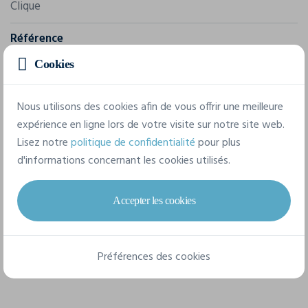
Clique
Référence
0200912
Cookies
Composition
Nous utilisons des cookies afin de vous offrir une meilleure
96 % polyester recyclé, 4 % élasthanne.
expérience en ligne lors de votre visite sur notre site web.
Lisez notre
politique de confidentialité
pour plus
9 tailles disponibles
d'informations concernant les cookies utilisés.
Accepter les cookies
XS
S
M
L
XL
XXL
3XL
4XL
5XL
Préférences des cookies