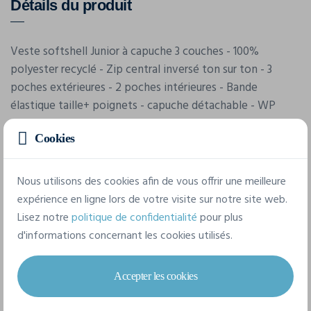
Détails du produit
Veste softshell Junior à capuche 3 couches - 100%
polyester recyclé - Zip central inversé ton sur ton - 3
poches extérieures - 2 poches intérieures - Bande
élastique taille+ poignets - capuche détachable - WP
6000 / MVP 1000 - existe sans capuche ou en
Cookies
bodywarmer
Nous utilisons des cookies afin de vous offrir une meilleure
expérience en ligne lors de votre visite sur notre site web.
Lisez notre
politique de confidentialité
pour plus
d'informations concernant les cookies utilisés.
Caractéristiques
Accepter les cookies