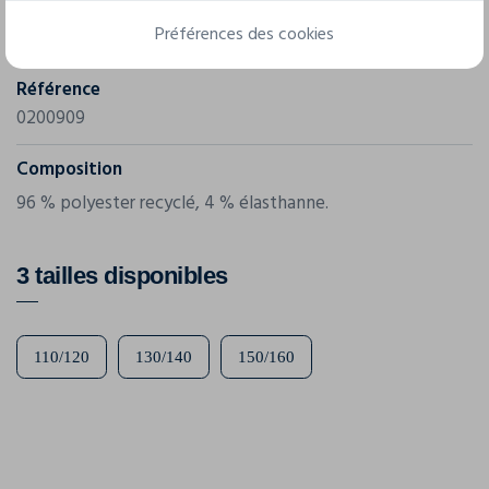
Marque
Préférences des cookies
Clique
Référence
0200909
Composition
96 % polyester recyclé, 4 % élasthanne.
3 tailles disponibles
110/120
130/140
150/160