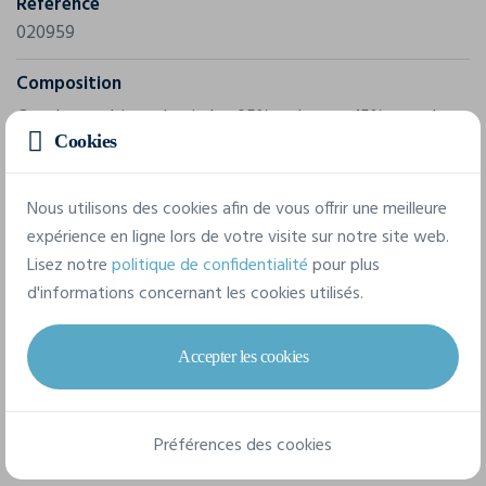
Référence
020959
Composition
Couche extérieure laminée : 85% polyester 15% spandex -
Cookies
Doublure : Matelassage 100% polyester. WP 5000
Nous utilisons des cookies afin de vous offrir une meilleure
6 tailles disponibles
expérience en ligne lors de votre visite sur notre site web.
Lisez notre
politique de confidentialité
pour plus
d'informations concernant les cookies utilisés.
XS
S
M
L
XL
XXL
Accepter les cookies
Fiche technique
Préférences des cookies