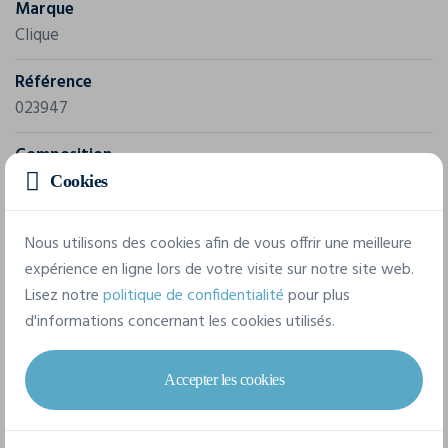
Marque
Clique
Référence
023947
Composition
Cookies
Couche 1 : 100% Polyester / Couche 2 : 100% Polyester
Nous utilisons des cookies afin de vous offrir une meilleure
6 tailles disponibles
expérience en ligne lors de votre visite sur notre site web.
Lisez notre
politique de confidentialité
pour plus
d'informations concernant les cookies utilisés.
36/S
38/M
40/L
42/XL
44/XXL
34/XS
Accepter les cookies