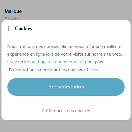
Marque
Grizzly
Cookies
Référence
150863
Nous utilisons des cookies afin de vous offrir une meilleure
Composition
expérience en ligne lors de votre visite sur notre site web.
Lisez notre
politique de confidentialité
pour plus
95% polyester 5% spandex, intérieur 100% polyester
d'informations concernant les cookies utilisés.
6 tailles disponibles
Accepter les cookies
XS
S
M
L
XL
XXL
Préférences des cookies