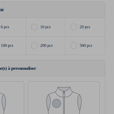
ité
6 pcs
10 pcs
20 pcs
100 pcs
200 pcs
500 pcs
ne(s) à personnaliser