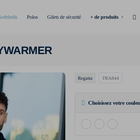
Softshells
Polos
Gilets de sécurité
+ de produits
DYWARMER
Regatta
TRA844
Choisissez votre coule