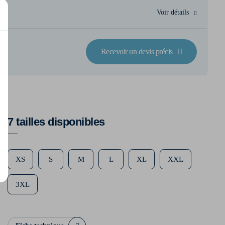
Voir détails
Recevoir un devis précis
7 tailles disponibles
XS
S
M
L
XL
XXL
3XL