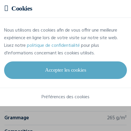
Prix estimatif
Cookies
23,55 € TTC
/pièce
Nous utilisons des cookies afin de vous offrir une meilleure
Soit un total de 141,28 € TTC
expérience en ligne lors de votre visite sur notre site web.
Lisez notre
politique de confidentialité
pour plus
d'informations concernant les cookies utilisés.
Accepter les cookies
Caractéristiques
Marque
Regatta
Préférences des cookies
Référence
TRA844
Grammage
265 g/m²