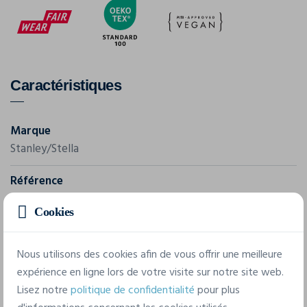
Caractéristiques
Marque
Stanley/Stella
Référence
STJM158
Cookies
Grammage
342 g/m²
Nous utilisons des cookies afin de vous offrir une meilleure
expérience en ligne lors de votre visite sur notre site web.
Composition
Lisez notre
politique de confidentialité
pour plus
94% Polyester - Recycled, 6% Elastane