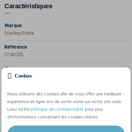
Caractéristiques
Marque
Stanley/Stella
Référence
STJM235
Grammage
315 g/m²
Cookies
Composition
Nous utilisons des cookies afin de vous offrir une meilleure
94% Recycled Polyester - 6% Elastane
expérience en ligne lors de votre visite sur notre site web.
Lisez notre
politique de confidentialité
pour plus
d'informations concernant les cookies utilisés.
8 tailles disponibles