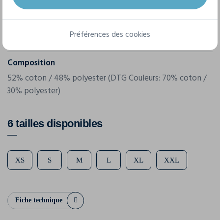
3945
Grammage
Préférences des cookies
220 g/m²
Composition
52% coton / 48% polyester (DTG Couleurs: 70% coton /
30% polyester)
6 tailles disponibles
XS
S
M
L
XL
XXL
Fiche technique