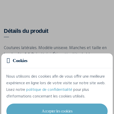
Détails du produit
Coutures latérales. Modèle unisexe. Manches et taille en
bords côte 1x1. Pré-rétréci. Étiquette détachable.
Cookies
Caractéristiques
Nous utilisons des cookies afin de vous offrir une meilleure
expérience en ligne lors de votre visite sur notre site web.
Lisez notre
politique de confidentialité
pour plus
Marque
d'informations concernant les cookies utilisés.
Bella-Canvas
Référence
Accepter les cookies