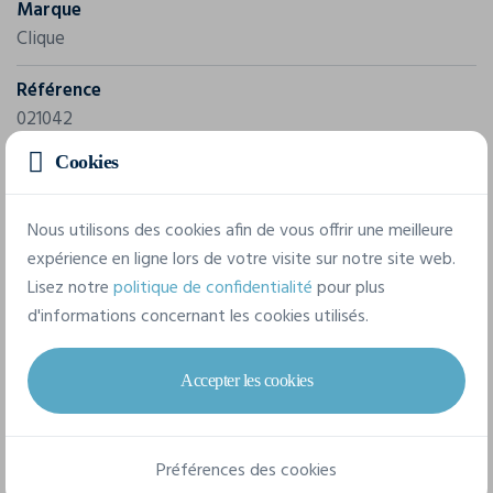
Marque
Clique
Référence
021042
Cookies
Composition
80% coton - 20% polyester ( Anthracite (955) : 60%
Nous utilisons des cookies afin de vous offrir une meilleure
coton 40% polyester- Gris chiné 95 : 85% coton 15%
expérience en ligne lors de votre visite sur notre site web.
viscose
Lisez notre
politique de confidentialité
pour plus
d'informations concernant les cookies utilisés.
6 tailles disponibles
Accepter les cookies
XS
S
M
L
XL
XXL
Préférences des cookies