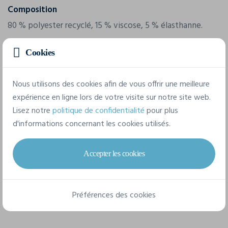
Composition
80 % polyester recyclé, 15 % viscose, 5 % élasthanne.
Cookies
12 tailles disponibles
Nous utilisons des cookies afin de vous offrir une meilleure
expérience en ligne lors de votre visite sur notre site web.
36/S
38/M
40/L
42/XL
44/XXL
Lisez notre
politique de confidentialité
pour plus
d'informations concernant les cookies utilisés.
34/XS
XS
S
M
L
XL
XXL
Accepter les cookies
Fiche technique
Préférences des cookies