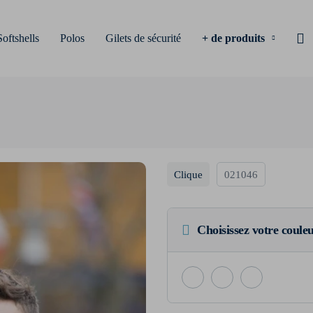
Softshells
Polos
Gilets de sécurité
+ de produits
Clique
021046
Choisissez votre coule