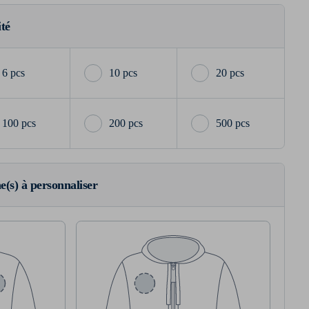
ité
6 pcs
10 pcs
20 pcs
100 pcs
200 pcs
500 pcs
ne(s) à personnaliser