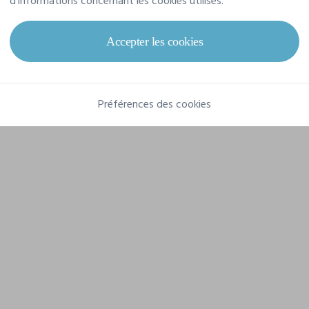
d'informations concernant les cookies utilisés.
Composition
80% coton flammé - 20% polyester
Accepter les cookies
Préférences des cookies