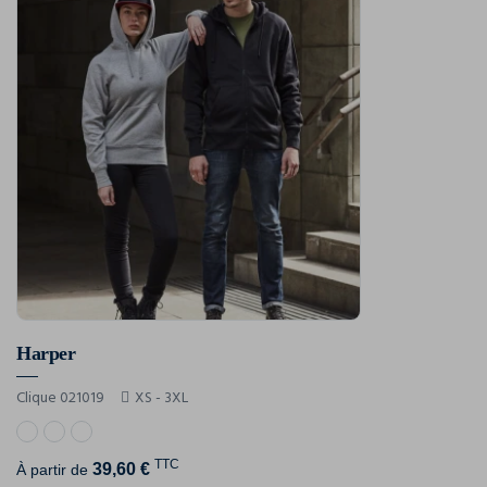
Harper
Clique 021019
XS - 3XL
TTC
39,60 €
À partir de