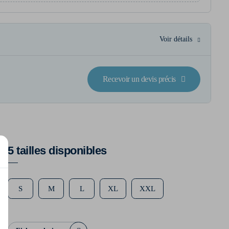
Voir détails
Recevoir un devis précis
5 tailles disponibles
S
M
L
XL
XXL