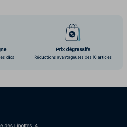
gne
Prix dégressifs
es clics
Réductions avantageuses dès 10 articles
e des Linottes, 4