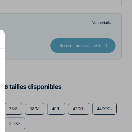
Voir détails
Recevoir un devis précis
6 tailles disponibles
36/S
38/M
40/L
42/XL
44/XXL
34/XS