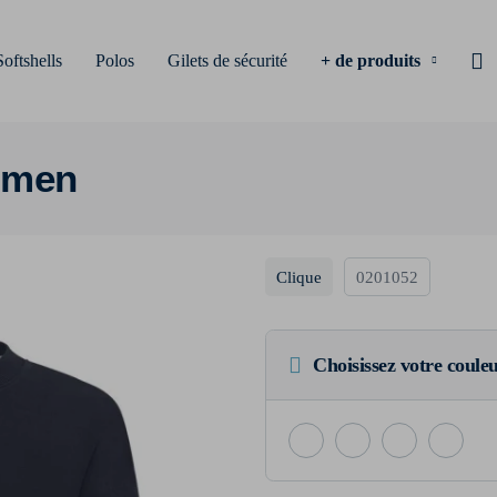
Softshells
Polos
Gilets de sécurité
+ de produits
omen
Clique
0201052
Choisissez votre coule