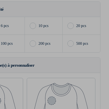
ité
6 pcs
10 pcs
20 pcs
100 pcs
200 pcs
500 pcs
ne(s) à personnaliser