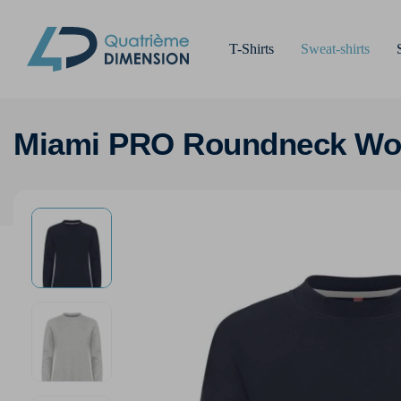
T-Shirts
Sweat-shirts
Miami PRO Roundneck W