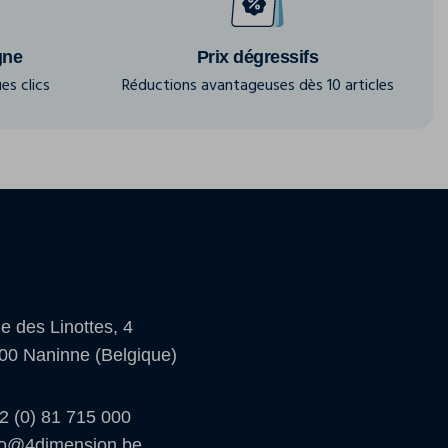
gne
Prix dégressifs
es clics
Réductions avantageuses dès 10 articles
e des Linottes, 4
00 Naninne (Belgique)
2 (0) 81 715 000
fo@4dimension.be