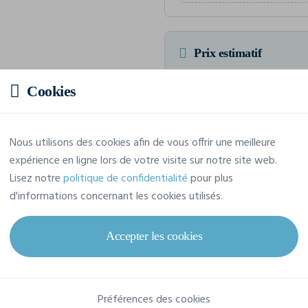
Prix estimatif
Cookies
27,16 € TTC
/pièce
Soit un total de 162,99 € TTC
Nous utilisons des cookies afin de vous offrir une meilleure
expérience en ligne lors de votre visite sur notre site web.
Lisez notre
politique de confidentialité
pour plus
d'informations concernant les cookies utilisés.
Caractéristiques
Accepter les cookies
Marque
Clique
Référence
0201052
Préférences des cookies