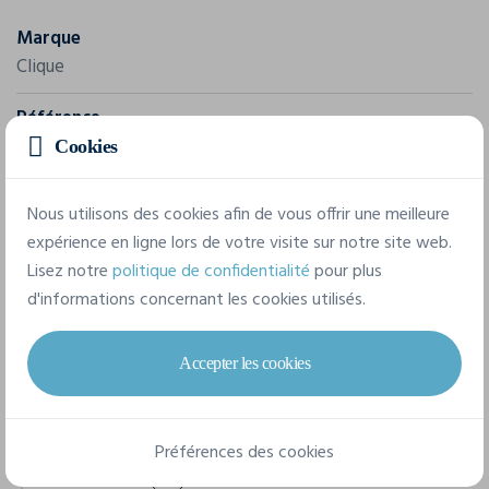
Marque
Clique
Référence
021007
Cookies
Composition
Nous utilisons des cookies afin de vous offrir une meilleure
85% Coton Organique / 15% Polyester
expérience en ligne lors de votre visite sur notre site web.
Lisez notre
politique de confidentialité
pour plus
d'informations concernant les cookies utilisés.
6 tailles disponibles
Accepter les cookies
XS
S
M
L
XL
XXL
Préférences des cookies
Fiche technique