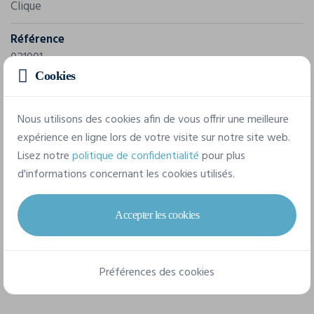
Clique
Référence
021001
Cookies
Composition
85% Coton Organique / 15% Polyester
Nous utilisons des cookies afin de vous offrir une meilleure
expérience en ligne lors de votre visite sur notre site web.
Lisez notre
politique de confidentialité
pour plus
6 tailles disponibles
d'informations concernant les cookies utilisés.
XS
S
M
L
XL
XXL
Accepter les cookies
Fiche technique
Préférences des cookies