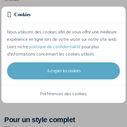
Composition
Cookies
48% coton, 47% polyester, 5% élastanne.
Nous utilisons des cookies afin de vous offrir une meilleure
expérience en ligne lors de votre visite sur notre site web.
8 tailles disponibles
Lisez notre
politique de confidentialité
pour plus
d'informations concernant les cookies utilisés.
XS
S
M
L
XL
XXL
Accepter les cookies
3XL
4XL
Préférences des cookies
Pour un style complet