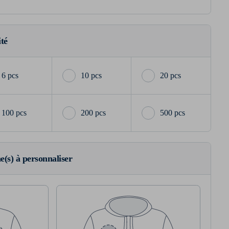
ité
6 pcs
10 pcs
20 pcs
100 pcs
200 pcs
500 pcs
ne(s) à personnaliser