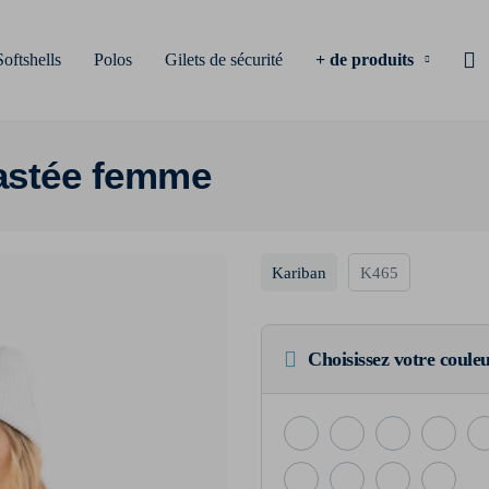
Softshells
Polos
Gilets de sécurité
+ de produits
rastée femme
Kariban
K465
Choisissez votre coule