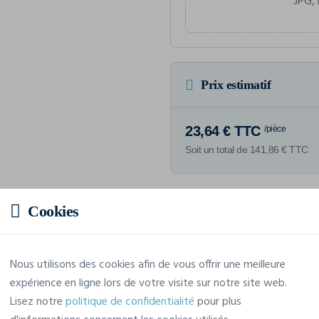
JPG, 
Prix estimatif
23,64 € TTC
/pièce
Soit un total de 141,86 € TTC
Cookies
Caractéristiques
Nous utilisons des cookies afin de vous offrir une meilleure
expérience en ligne lors de votre visite sur notre site web.
Marque
Kariban
Lisez notre
politique de confidentialité
pour plus