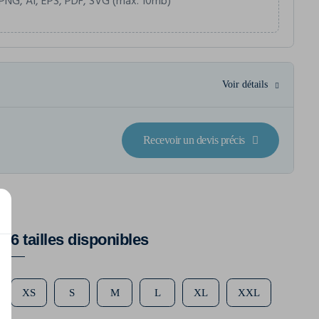
PNG, AI, EPS, PDF, SVG (max. 10mb)
Voir détails
Recevoir un devis précis
6 tailles disponibles
XS
S
M
L
XL
XXL