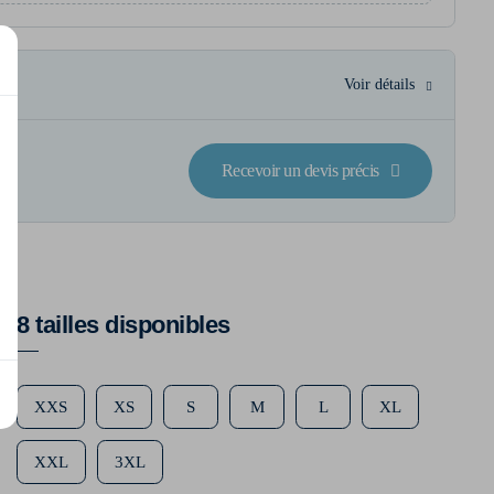
Voir détails
Recevoir un devis précis
8 tailles disponibles
XXS
XS
S
M
L
XL
XXL
3XL