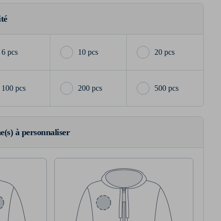
ité
6 pcs
10 pcs
20 pcs
100 pcs
200 pcs
500 pcs
ne(s) à personnaliser