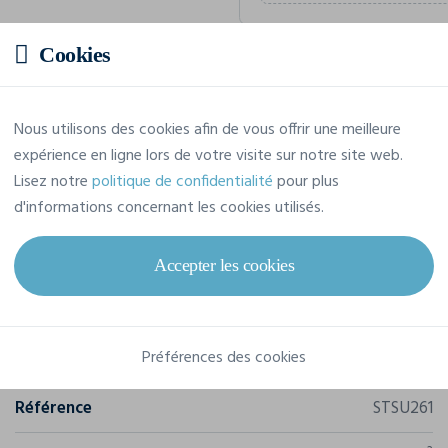
Cookies
Prix estimatif
Nous utilisons des cookies afin de vous offrir une meilleure
55,66 € TTC
/pièce
expérience en ligne lors de votre visite sur notre site web.
Soit un total de 333,96 € TTC
Lisez notre
politique de confidentialité
pour plus
d'informations concernant les cookies utilisés.
Accepter les cookies
Caractéristiques
Préférences des cookies
Marque
Stanley/Stella
Référence
STSU261