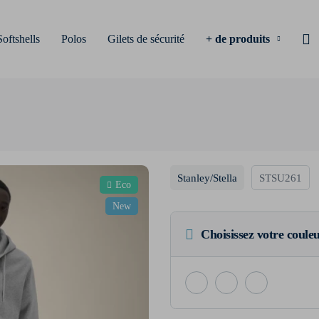
Softshells
Polos
Gilets de sécurité
+ de produits
Stanley/Stella
STSU261
Eco
New
Choisissez votre coule