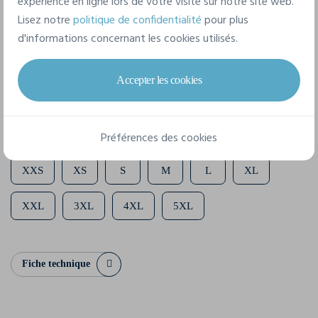
expérience en ligne lors de votre visite sur notre site web.
Lisez notre
politique de confidentialité
pour plus
Composition
d'informations concernant les cookies utilisés.
85% coton biologique filé et peigné, 15% polyester
recyclé
Accepter les cookies
10 tailles disponibles
Préférences des cookies
XXS
XS
S
M
L
XL
XXL
3XL
4XL
5XL
Fiche technique