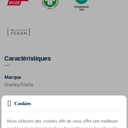
Caractéristiques
Marque
Stanley/Stella
Référence
Cookies
STSU168
Grammage
Nous utilisons des cookies afin de vous offrir une meilleure
280 g/m²