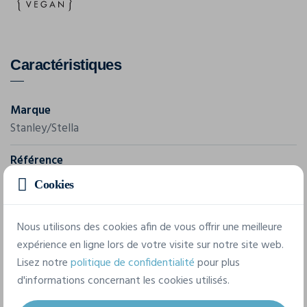
Caractéristiques
Marque
Stanley/Stella
Référence
STSW217
Cookies
Grammage
Nous utilisons des cookies afin de vous offrir une meilleure
300 g/m²
expérience en ligne lors de votre visite sur notre site web.
Composition
Lisez notre
politique de confidentialité
pour plus
d'informations concernant les cookies utilisés.
100% coton biologique filé et peigné