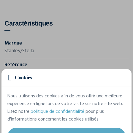
Caractéristiques
Marque
Stanley/Stella
Référence
STSW214
Cookies
Grammage
300 g/m²
Nous utilisons des cookies afin de vous offrir une meilleure
expérience en ligne lors de votre visite sur notre site web.
Composition
Lisez notre
politique de confidentialité
pour plus
100% coton biologique filé et peigné
d'informations concernant les cookies utilisés.