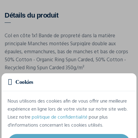
Détails du produit
Col en côte 1x1 Bande de propreté dans la matière
principale Manches montées Surpiqûre double aux
épaules, emmanchures, bas de manches et bas de corps
50% Cotton - Organic Ring Spun Carded, 50% Cotton -
Recycled Ring Spun Carded 350g/m²
Cookies
Caractéristiques
Nous utilisons des cookies afin de vous offrir une meilleure
expérience en ligne lors de votre visite sur notre site web.
Marque
Lisez notre
politique de confidentialité
pour plus
Stanley/Stella
d'informations concernant les cookies utilisés.
Référence