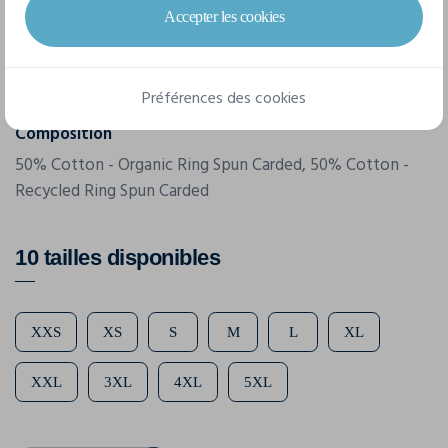
STSU269
Accepter les cookies
Grammage
350 g/m²
Préférences des cookies
Composition
50% Cotton - Organic Ring Spun Carded, 50% Cotton -
Recycled Ring Spun Carded
10 tailles disponibles
XXS
XS
S
M
L
XL
XXL
3XL
4XL
5XL