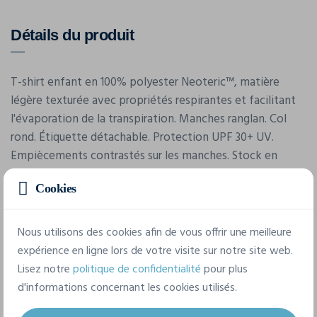
Détails du produit
T-shirt enfant en 100% polyester Neoteric™, matière
légère texturée avec propriétés respirantes et facilitant
l'évaporation de la transpiration. Manches ranglan. Col
rond. Étiquette détachable. Protection UPF 30+ UV.
Empiècements contrastés sur les manches. Stock en
cours de conversion vers du polyester recyclé.
Cookies
Caractéristiques
Nous utilisons des cookies afin de vous offrir une meilleure
expérience en ligne lors de votre visite sur notre site web.
Lisez notre
politique de confidentialité
pour plus
Marque
d'informations concernant les cookies utilisés.
Awdis