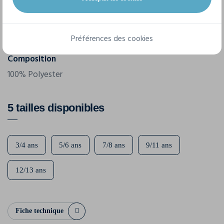
Grammage
135 g/m²
Préférences des cookies
Composition
100% Polyester
5 tailles disponibles
3/4 ans
5/6 ans
7/8 ans
9/11 ans
12/13 ans
Fiche technique