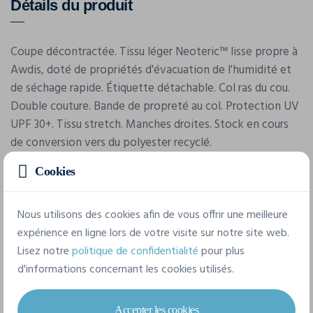
Détails du produit
Coupe décontractée. Tissu léger Neoteric™ lisse propre à
Awdis, doté de propriétés d'évacuation de l'humidité et
de séchage rapide. Étiquette détachable. Col ras du cou.
Double couture. Bande de propreté au col. Protection UV
UPF 30+. Tissu stretch. Manches droites. Stock en cours
de conversion vers du polyester recyclé.
Cookies
Caractéristiques
Nous utilisons des cookies afin de vous offrir une meilleure
expérience en ligne lors de votre visite sur notre site web.
Marque
Lisez notre
politique de confidentialité
pour plus
Awdis
d'informations concernant les cookies utilisés.
Référence
JC020J
Accepter les cookies