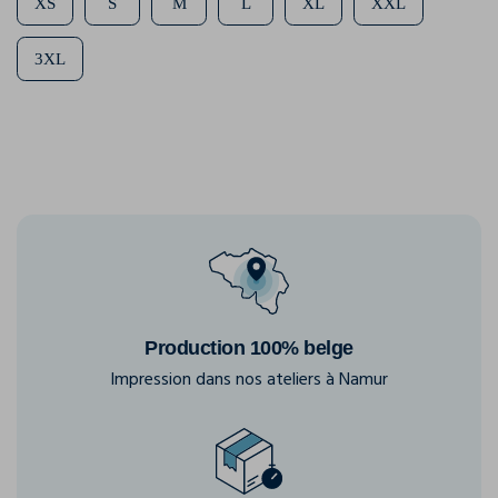
XS
S
M
L
XL
XXL
3XL
Production 100% belge
Impression dans nos ateliers à Namur