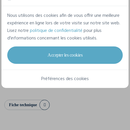
165 g/m²
Nous utilisons des cookies afin de vous offrir une meilleure
Composition
expérience en ligne lors de votre visite sur notre site web.
55% coton / 45% polyester
Lisez notre
politique de confidentialité
pour plus
d'informations concernant les cookies utilisés.
7 tailles disponibles
Accepter les cookies
XS
S
M
L
XL
XXL
Préférences des cookies
3XL
Fiche technique