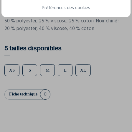
Préférences des cookies
Composition
50 % polyester, 25 % viscose, 25 % coton. Noir chiné :
20 % polyester, 40 % viscose, 40 % coton
5 tailles disponibles
XS
S
M
L
XL
Fiche technique