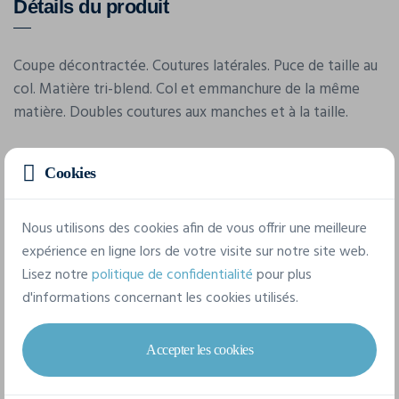
Détails du produit
Coupe décontractée. Coutures latérales. Puce de taille au
col. Matière tri-blend. Col et emmanchure de la même
matière. Doubles coutures aux manches et à la taille.
Cookies
Caractéristiques
Nous utilisons des cookies afin de vous offrir une meilleure
Marque
expérience en ligne lors de votre visite sur notre site web.
Awdis
Lisez notre
politique de confidentialité
pour plus
d'informations concernant les cookies utilisés.
Référence
JT017
Accepter les cookies
Grammage
160 g/m²