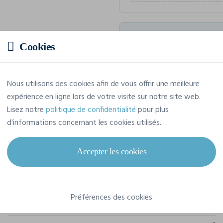
Prix estimatif
Cookies
5,93 € TTC
/pièce
Nous utilisons des cookies afin de vous offrir une meilleure
Soit un total de 59,29 € TTC
expérience en ligne lors de votre visite sur notre site web.
Lisez notre
politique de confidentialité
pour plus
d'informations concernant les cookies utilisés.
Caractéristiques
Accepter les cookies
Marque
B&C
Préférences des cookies
Référence
TM200