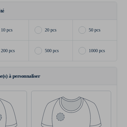
ité
10 pcs
20 pcs
50 pcs
200 pcs
500 pcs
1000 pcs
ne(s) à personnaliser