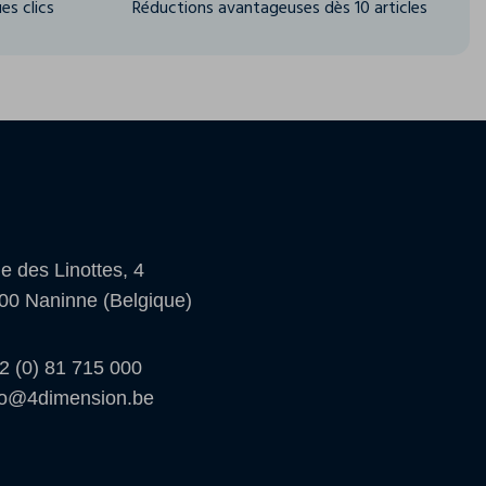
es clics
Réductions avantageuses dès 10 articles
e des Linottes, 4
00 Naninne (Belgique)
2 (0) 81 715 000
fo@4dimension.be