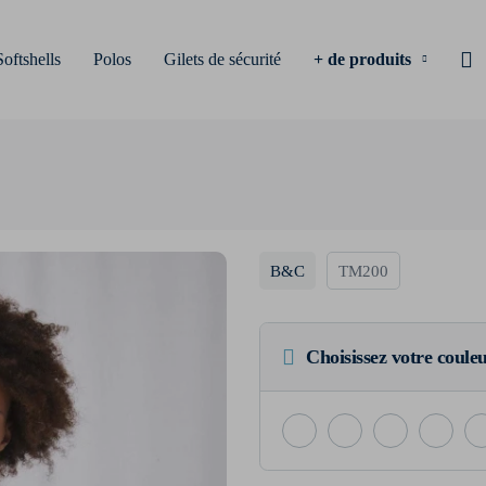
Softshells
Polos
Gilets de sécurité
+ de produits
B&C
TM200
Choisissez votre coule