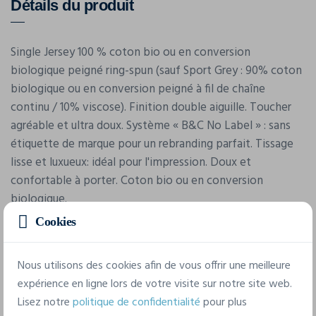
Détails du produit
Single Jersey 100 % coton bio ou en conversion
biologique peigné ring-spun (sauf Sport Grey : 90% coton
biologique ou en conversion peigné à fil de chaîne
continu / 10% viscose). Finition double aiguille. Toucher
agréable et ultra doux. Système « B&C No Label » : sans
étiquette de marque pour un rebranding parfait. Tissage
lisse et luxueux: idéal pour l'impression. Doux et
confortable à porter. Coton bio ou en conversion
biologique.
Cookies
Nous utilisons des cookies afin de vous offrir une meilleure
expérience en ligne lors de votre visite sur notre site web.
Lisez notre
politique de confidentialité
pour plus