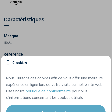
Caractéristiques
Marque
B&C
Référence
TK001
Cookies
Grammage
Nous utilisons des cookies afin de vous offrir une meilleure
145 g/m²
expérience en ligne lors de votre visite sur notre site web.
Composition
Lisez notre
politique de confidentialité
pour plus
d'informations concernant les cookies utilisés.
100% Coton