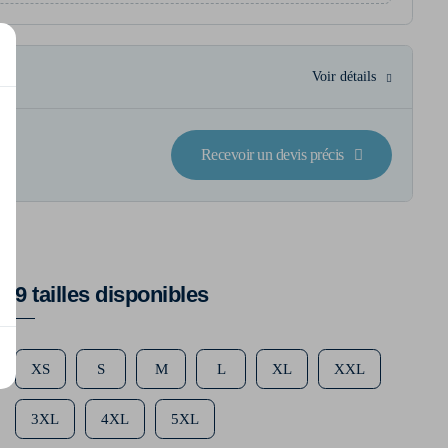
Voir détails
Recevoir un devis précis
9 tailles disponibles
XS
S
M
L
XL
XXL
3XL
4XL
5XL