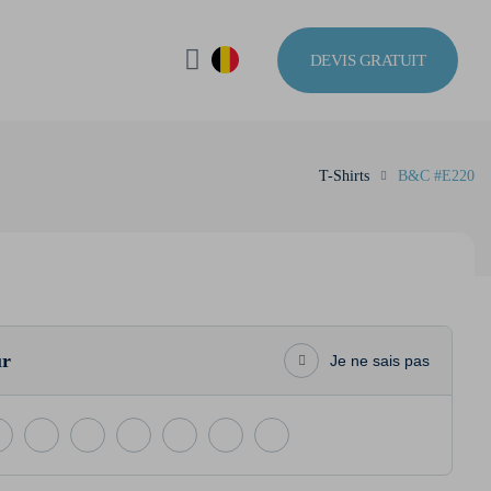
DEVIS GRATUIT
T-Shirts
B&C #E220
ur
Je ne sais pas