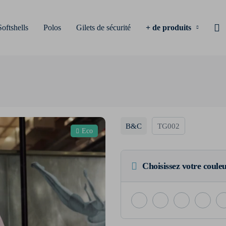
Softshells
Polos
Gilets de sécurité
+ de produits
B&C
TG002
Eco
Choisissez votre coule