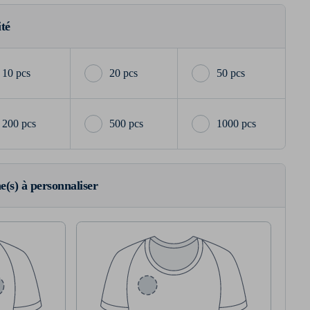
ité
10 pcs
20 pcs
50 pcs
200 pcs
500 pcs
1000 pcs
ne(s) à personnaliser