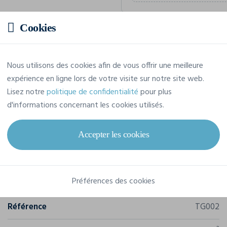
Cookies
Prix estimatif
Nous utilisons des cookies afin de vous offrir une meilleure
8,64 € TTC
/pièce
expérience en ligne lors de votre visite sur notre site web.
Soit un total de 86,39 € TTC
Lisez notre
politique de confidentialité
pour plus
d'informations concernant les cookies utilisés.
Accepter les cookies
Caractéristiques
Préférences des cookies
Marque
B&C
Référence
TG002