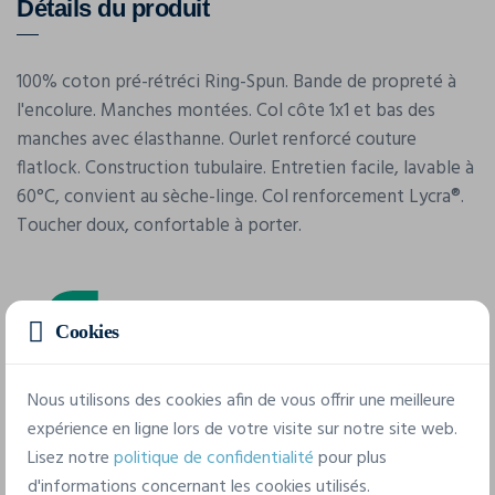
Détails du produit
100% coton pré-rétréci Ring-Spun. Bande de propreté à
l'encolure. Manches montées. Col côte 1x1 et bas des
manches avec élasthanne. Ourlet renforcé couture
flatlock. Construction tubulaire. Entretien facile, lavable à
60°C, convient au sèche-linge. Col renforcement Lycra®.
Toucher doux, confortable à porter.
Cookies
Nous utilisons des cookies afin de vous offrir une meilleure
expérience en ligne lors de votre visite sur notre site web.
Caractéristiques
Lisez notre
politique de confidentialité
pour plus
d'informations concernant les cookies utilisés.