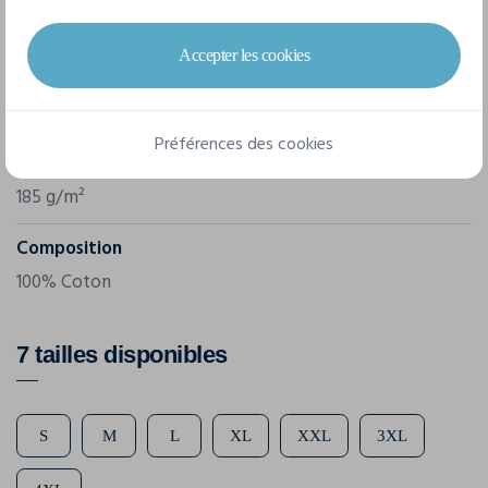
Marque
B&C
Accepter les cookies
Référence
TUC01
Préférences des cookies
Grammage
185 g/m²
Composition
100% Coton
7 tailles disponibles
S
M
L
XL
XXL
3XL