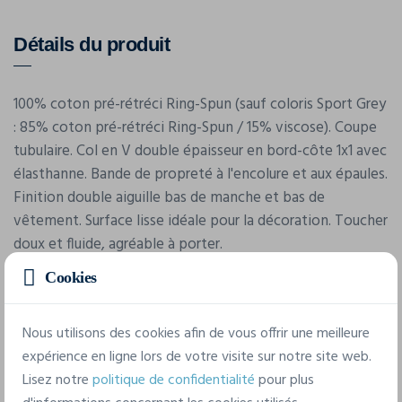
Détails du produit
100% coton pré-rétréci Ring-Spun (sauf coloris Sport Grey
: 85% coton pré-rétréci Ring-Spun / 15% viscose). Coupe
tubulaire. Col en V double épaisseur en bord-côte 1x1 avec
élasthanne. Bande de propreté à l'encolure et aux épaules.
Finition double aiguille bas de manche et bas de
vêtement. Surface lisse idéale pour la décoration. Toucher
doux et fluide, agréable à porter.
Cookies
Nous utilisons des cookies afin de vous offrir une meilleure
expérience en ligne lors de votre visite sur notre site web.
Lisez notre
politique de confidentialité
pour plus