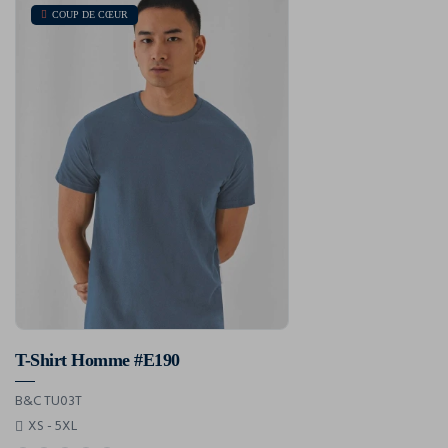
COUP DE CŒUR
T-Shirt Homme #E190
B&C TU03T
XS - 5XL