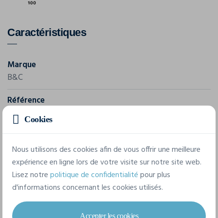
Caractéristiques
Marque
B&C
Référence
TU07T
Cookies
Grammage
185 g/m²
Nous utilisons des cookies afin de vous offrir une meilleure
expérience en ligne lors de votre visite sur notre site web.
Composition
Lisez notre
politique de confidentialité
pour plus
100% Coton
d'informations concernant les cookies utilisés.
Accepter les cookies