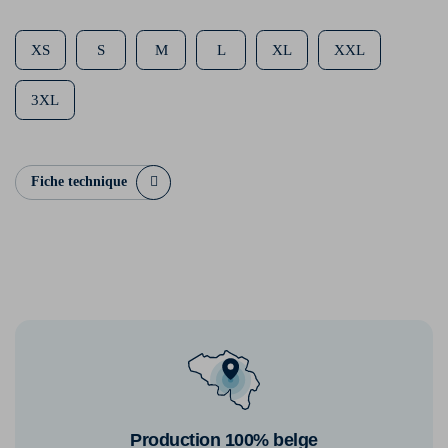
XS
S
M
L
XL
XXL
3XL
Fiche technique
Production 100% belge