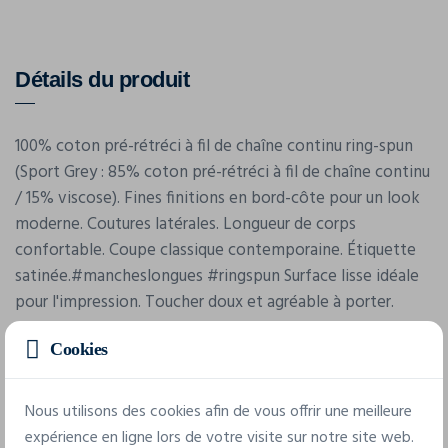
Détails du produit
100% coton pré-rétréci à fil de chaîne continu ring-spun
(Sport Grey : 85% coton pré-rétréci à fil de chaîne continu
/ 15% viscose). Fines finitions en bord-côte pour un look
moderne. Coutures latérales. Longueur de corps
confortable. Coupe classique contemporaine. Étiquette
satinée.#mancheslongues #ringspun Surface lisse idéale
pour l'impression. Toucher doux et agréable à porter.
Cookies
Nous utilisons des cookies afin de vous offrir une meilleure
expérience en ligne lors de votre visite sur notre site web.