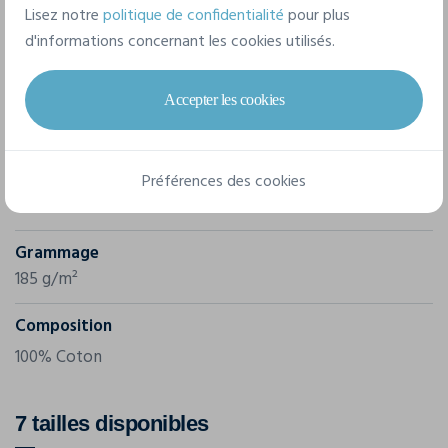
Lisez notre
politique de confidentialité
pour plus
Caractéristiques
d'informations concernant les cookies utilisés.
Accepter les cookies
Marque
B&C
Référence
Préférences des cookies
TW08T
Grammage
185 g/m²
Composition
100% Coton
7 tailles disponibles