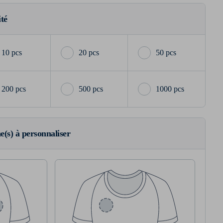
ité
10 pcs
20 pcs
50 pcs
200 pcs
500 pcs
1000 pcs
ne(s) à personnaliser