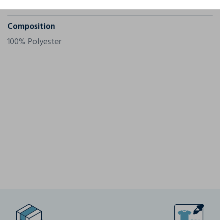
Grammage
140 g/m²
Composition
100% Polyester