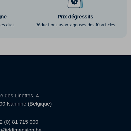
gne
Prix dégressifs
es clics
Réductions avantageuses dès 10 articles
e des Linottes, 4
00 Naninne (Belgique)
2 (0) 81 715 000
fo@4dimension.be