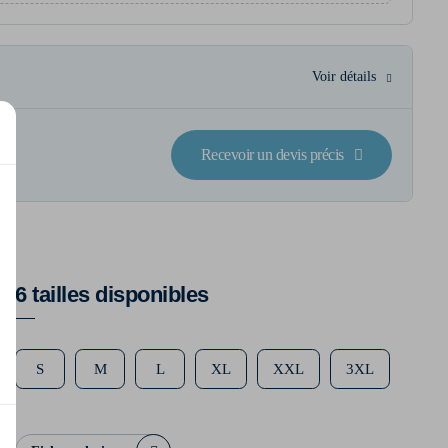
Voir détails
Recevoir un devis précis
6 tailles disponibles
S
M
L
XL
XXL
3XL