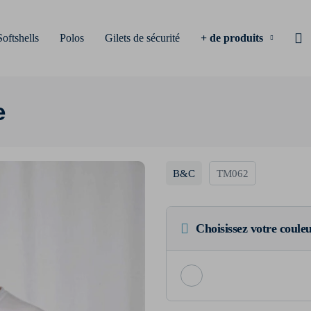
Softshells
Polos
Gilets de sécurité
+ de produits
e
B&C
TM062
Choisissez votre coule