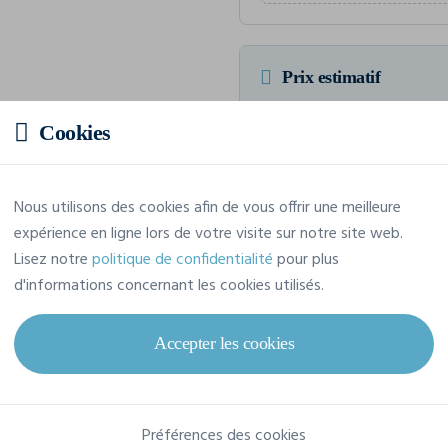
Prix estimatif
Cookies
5,59 € TTC
/pièce
Soit un total de 55,90 € TTC
Nous utilisons des cookies afin de vous offrir une meilleure
expérience en ligne lors de votre visite sur notre site web.
Lisez notre
politique de confidentialité
pour plus
d'informations concernant les cookies utilisés.
Caractéristiques
Accepter les cookies
Marque
B&C
Référence
TM062
Préférences des cookies