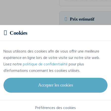
Prix estimatif
Cookies
10,04 € TTC
/pièce
Soit un total de 100,43 € TTC
Nous utilisons des cookies afin de vous offrir une meilleure
expérience en ligne lors de votre visite sur notre site web.
Lisez notre
politique de confidentialité
pour plus
d'informations concernant les cookies utilisés.
Caractéristiques
Accepter les cookies
Marque
B&C
Référence
TM057
Préférences des cookies