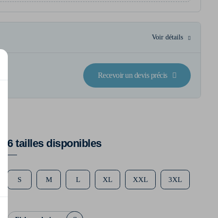
Voir détails
Recevoir un devis précis
6 tailles disponibles
S
M
L
XL
XXL
3XL