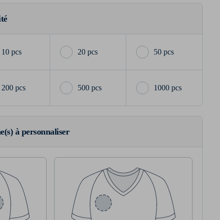
ité
10 pcs
20 pcs
50 pcs
200 pcs
500 pcs
1000 pcs
ne(s) à personnaliser