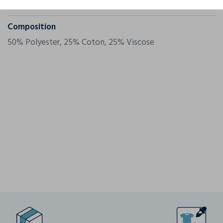
Grammage
130 g/m²
Composition
50% Polyester, 25% Coton, 25% Viscose