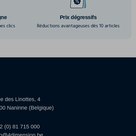
gne
Prix dégressifs
es clics
Réductions avantageuses dès 10 articles
e des Linottes, 4
00 Naninne (Belgique)
2 (0) 81 715 000
fo@4dimension.be