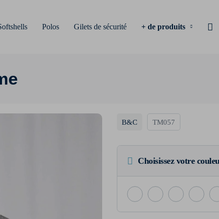
Softshells
Polos
Gilets de sécurité
+ de produits
mme
B&C
TM057
Choisissez votre coule