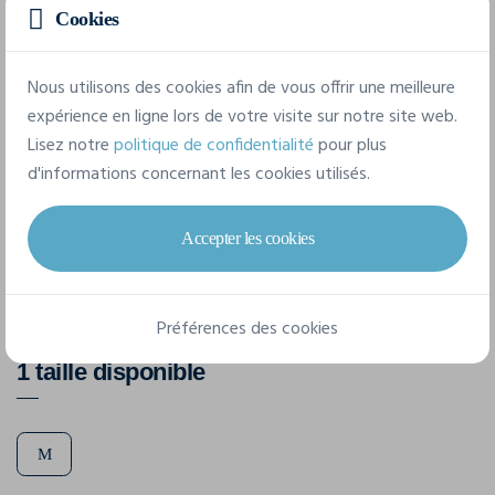
Détails du produit
Cookies
Nous utilisons des cookies afin de vous offrir une meilleure
Caractéristiques
expérience en ligne lors de votre visite sur notre site web.
Lisez notre
politique de confidentialité
pour plus
d'informations concernant les cookies utilisés.
Marque
B&C
Accepter les cookies
Référence
BLONDIE DELUXE
Préférences des cookies
1 taille disponible
M