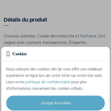
Détails du produit
Coutures latérales. Coupe décontractée et flottante. Dos
nageur avec coutures transparentes. Étiquette
détachable.
Cookies
Caractéristiques
Nous utilisons des cookies afin de vous offrir une meilleure
expérience en ligne lors de votre visite sur notre site web.
Lisez notre
politique de confidentialité
pour plus
Marque
d'informations concernant les cookies utilisés.
Bella-Canvas
Référence
Accepter les cookies
8800