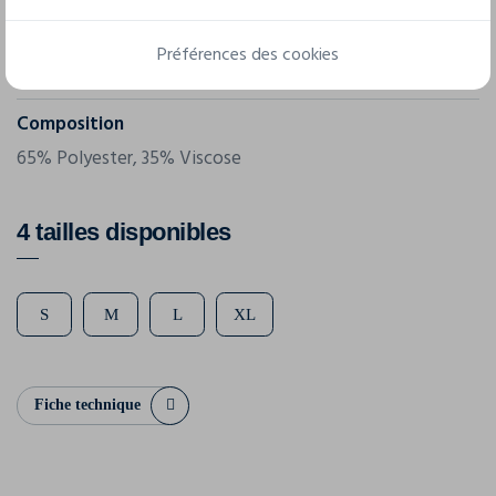
Grammage
Préférences des cookies
125 g/m²
Composition
65% Polyester, 35% Viscose
4 tailles disponibles
S
M
L
XL
Fiche technique