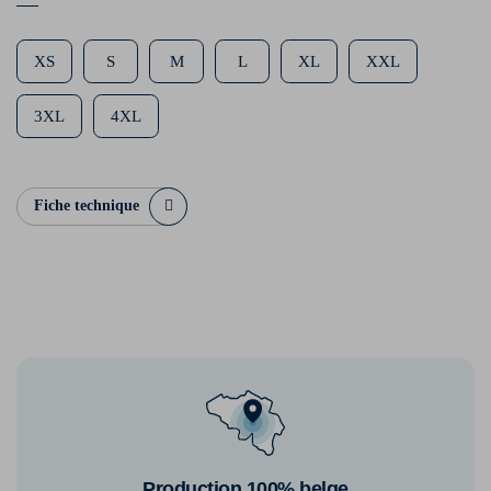
XS
S
M
L
XL
XXL
3XL
4XL
Fiche technique
Production 100% belge