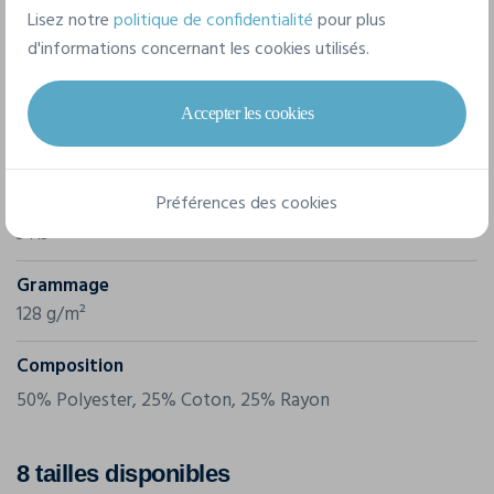
Lisez notre
politique de confidentialité
pour plus
d'informations concernant les cookies utilisés.
Caractéristiques
Accepter les cookies
Marque
Bella-Canvas
Préférences des cookies
Référence
3413
Grammage
128 g/m²
Composition
50% Polyester, 25% Coton, 25% Rayon
8 tailles disponibles