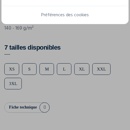
3001ECO
Préférences des cookies
Grammage
140 - 169 g/m²
7 tailles disponibles
XS
S
M
L
XL
XXL
3XL
Fiche technique