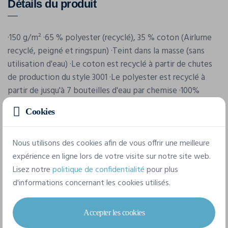
Détails du produit
·150 g/m² ·65 % polyester (recyclé), 35 % coton (Airlume
recyclé, peigné et ringspun) ·Teint dans la masse (sans
utilisation d'eau) ·Le coton est recyclé à partir de chutes
de production du style 3001 ·Le polyester est recyclé à
partir de jusqu'à 7 bouteilles d'eau par chemise ·100%
recyclé y compris l'étiquette et les coutures ·Approprié
Cookies
pour la sublimation.
Nous utilisons des cookies afin de vous offrir une meilleure
Caractéristiques
expérience en ligne lors de votre visite sur notre site web.
Lisez notre
politique de confidentialité
pour plus
d'informations concernant les cookies utilisés.
Marque
Bella-Canvas
Accepter les cookies
Référence