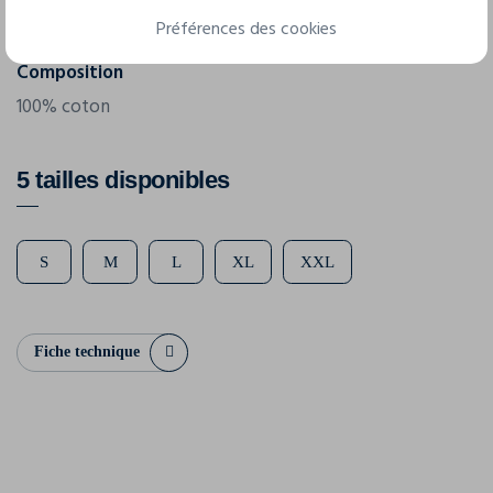
140 - 169 g/m²
Préférences des cookies
Composition
100% coton
5 tailles disponibles
S
M
L
XL
XXL
Fiche technique