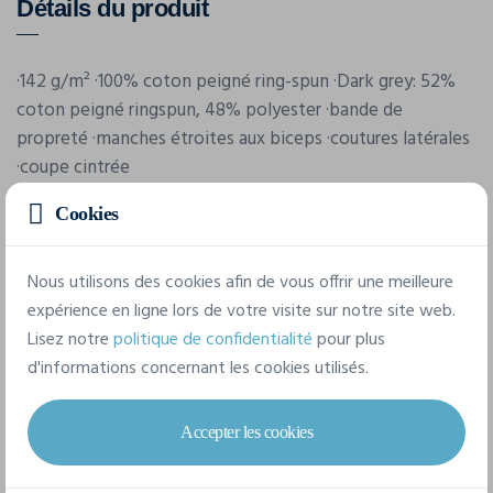
Détails du produit
·142 g/m² ·100% coton peigné ring-spun ·Dark grey: 52%
coton peigné ringspun, 48% polyester ·bande de
propreté ·manches étroites aux biceps ·coutures latérales
·coupe cintrée
Cookies
Caractéristiques
Nous utilisons des cookies afin de vous offrir une meilleure
expérience en ligne lors de votre visite sur notre site web.
Marque
Lisez notre
politique de confidentialité
pour plus
Bella-Canvas
d'informations concernant les cookies utilisés.
Référence
3005
Accepter les cookies
Grammage