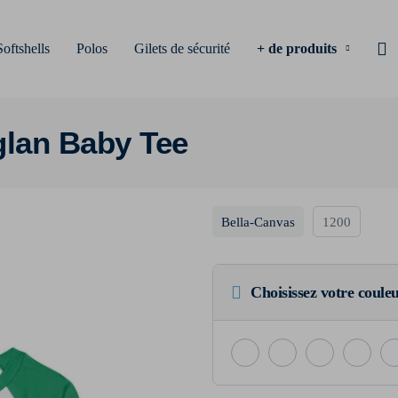
Softshells
Polos
Gilets de sécurité
+ de produits
glan Baby Tee
Bella-Canvas
1200
Choisissez votre coule