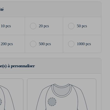
ité
10 pcs
20 pcs
50 pcs
200 pcs
500 pcs
1000 pcs
ne(s) à personnaliser