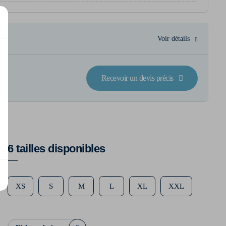
Voir détails
Recevoir un devis précis
6 tailles disponibles
XS
S
M
L
XL
XXL