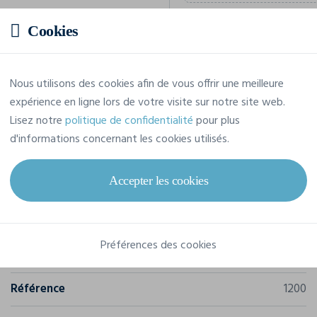
Cookies
Prix estimatif
Nous utilisons des cookies afin de vous offrir une meilleure
17,28 € TTC
expérience en ligne lors de votre visite sur notre site web.
/pièce
Lisez notre
politique de confidentialité
pour plus
Soit un total de 172,79 € TTC
d'informations concernant les cookies utilisés.
Accepter les cookies
Caractéristiques
Préférences des cookies
Marque
Bella-Canvas
Référence
1200