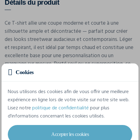
Détails du produit
Ce T-shirt allie une coupe moderne et courte à une
silhouette ample et décontractée — parfait pour créer
des looks streetwear audacieux et contemporains. Léger
et respirant, il est idéal par temps chaud et constitue une
excellente base pour une personnalisation ou un
marquage sur mesure. Porté seul ou en superposition, ce
t-shirt est une pièce incontournable pour des tenues
Cookies
tendance et sans effort.
Nous utilisons des cookies afin de vous offrir une meilleure
expérience en ligne lors de votre visite sur notre site web.
Caractéristiques
Lisez notre
politique de confidentialité
pour plus
d'informations concernant les cookies utilisés.
Marque
Build Your Brand
Accepter les cookies