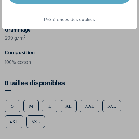
Référence
BY439
Préférences des cookies
Grammage
200 g/m²
Composition
100% coton
8 tailles disponibles
S
M
L
XL
XXL
3XL
4XL
5XL