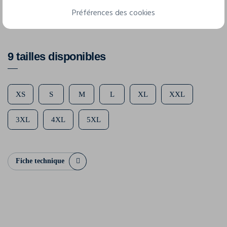
Composition
Préférences des cookies
100% coton
9 tailles disponibles
XS
S
M
L
XL
XXL
3XL
4XL
5XL
Fiche technique