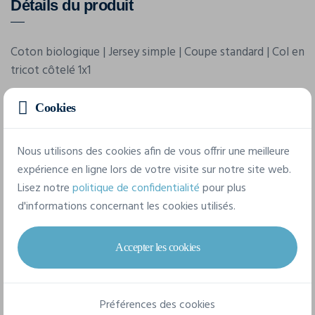
Détails du produit
Coton biologique | Jersey simple | Coupe standard | Col en
tricot côtelé 1x1
Cookies
Caractéristiques
Nous utilisons des cookies afin de vous offrir une meilleure
expérience en ligne lors de votre visite sur notre site web.
Marque
Lisez notre
politique de confidentialité
pour plus
Build Your Brand
d'informations concernant les cookies utilisés.
Référence
BY186
Accepter les cookies
Grammage
180 g/m²
Préférences des cookies