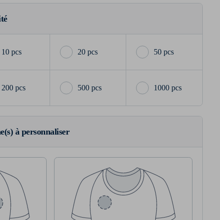
ité
10 pcs
20 pcs
50 pcs
200 pcs
500 pcs
1000 pcs
ne(s) à personnaliser