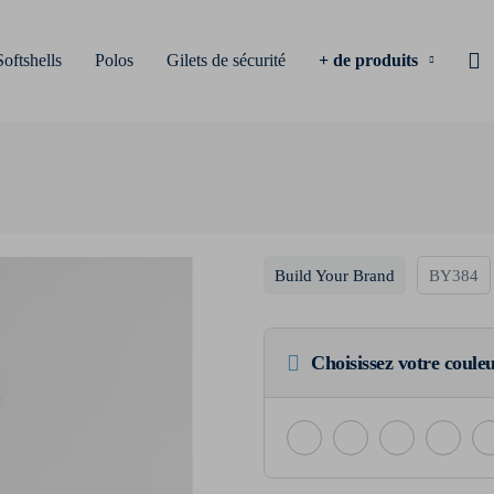
Softshells
Polos
Gilets de sécurité
+ de produits
Build Your Brand
BY384
Choisissez votre coule