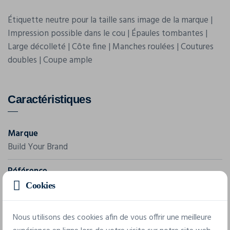
Étiquette neutre pour la taille sans image de la marque |
Impression possible dans le cou | Épaules tombantes |
Large décolleté | Côte fine | Manches roulées | Coutures
doubles | Coupe ample
Caractéristiques
Marque
Build Your Brand
Référence
BY055
Cookies
Grammage
Nous utilisons des cookies afin de vous offrir une meilleure
160 g/m²