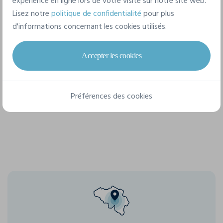
expérience en ligne lors de votre visite sur notre site web.
Lisez notre
politique de confidentialité
pour plus
Composition
d'informations concernant les cookies utilisés.
100% coton
Accepter les cookies
2 tailles disponibles
Préférences des cookies
XS
S